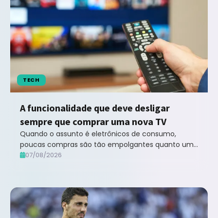
TECH
A funcionalidade que deve desligar
sempre que comprar uma nova TV
Quando o assunto é eletrônicos de consumo,
poucas compras são tão empolgantes quanto uma
televisão nova. Se você já teve a oportunidade de
07/08/2026
comprar... leia mais no Notícias ao Minuto B...