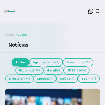
Início
/
Notícias
Notícias
Todas
Agronegócios
Economia
(0)
(328)
Esportes
Geral
JUSTIÇA
(339)
(0)
(10)
Lifestyle
Música
Saúde
Tech
(294)
(0)
(0)
(187)