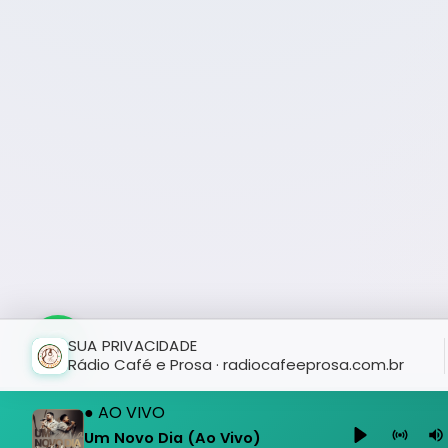
SUA PRIVACIDADE
Rádio Café e Prosa · radiocafeeprosa.com.br
● AO VIVO
Um Novo Dia (Ao Vivo)