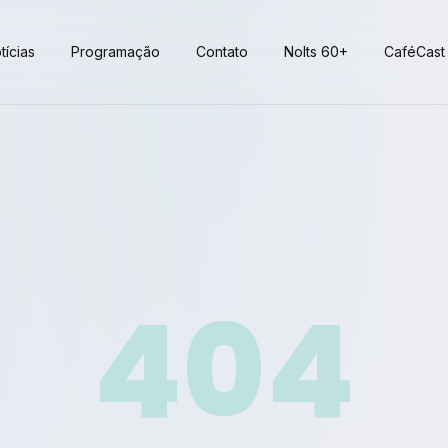
tícias
Programação
Contato
Nolts 60+
CaféCast
404