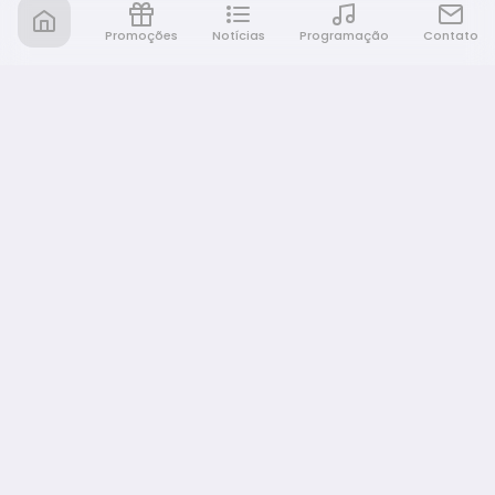
Promoções
Notícias
Programação
Contato
Rádio Café e Prosa
A sua rádio em todo lugar!
NAVEGAÇÃO
Promoções
Programação
Notícias
Equipe
Eventos