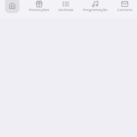
Promoções
Notícias
Programação
Contato
Rádio Café e Prosa
A sua rádio em todo lugar!
NAVEGAÇÃO
Promoções
Programação
Notícias
Equipe
Eventos