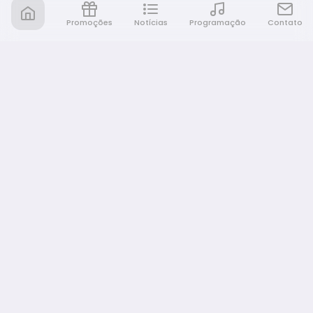
Promoções
Notícias
Programação
Contato
Rádio Café e Prosa
A sua rádio em todo lugar!
NAVEGAÇÃO
Promoções
Programação
Notícias
Equipe
Eventos