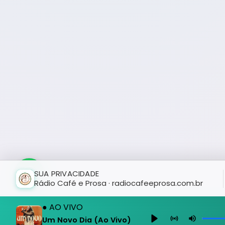
SUA PRIVACIDADE
Rádio Café e Prosa · radiocafeeprosa.com.br
● AO VIVO
Um Novo Dia (Ao Vivo)