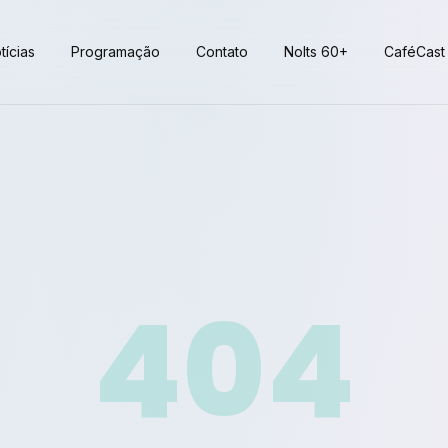
tícias
Programação
Contato
Nolts 60+
CaféCast
404