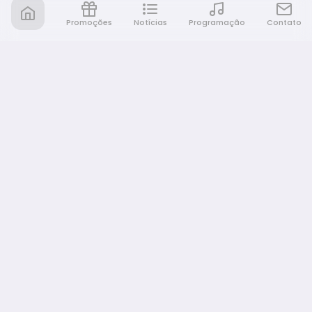
Promoções
Notícias
Programação
Contato
Rádio Café e Prosa
A sua rádio em todo lugar!
NAVEGAÇÃO
Promoções
Programação
Notícias
Equipe
Eventos