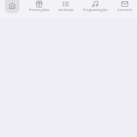
Promoções
Notícias
Programação
Contato
Rádio Café e Prosa
A sua rádio em todo lugar!
NAVEGAÇÃO
Promoções
Programação
Notícias
Equipe
Eventos