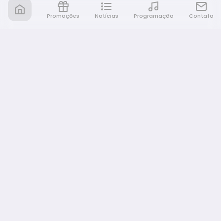
Promoções
Notícias
Programação
Contato
Rádio Café e Prosa
A sua rádio em todo lugar!
NAVEGAÇÃO
Promoções
Programação
Notícias
Equipe
Eventos