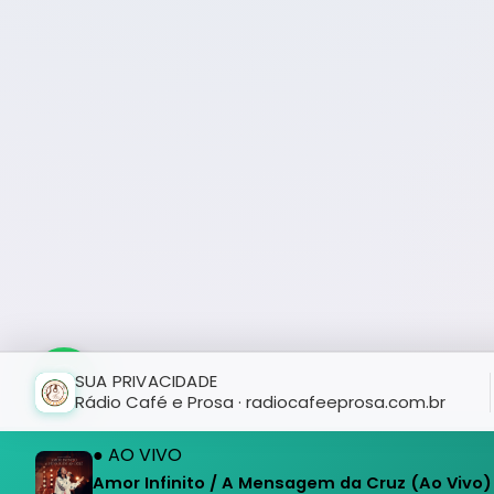
SUA PRIVACIDADE
Rádio Café e Prosa · radiocafeeprosa.com.br
● AO VIVO
Amor Infinito / A Mensagem da Cruz (Ao Vivo)