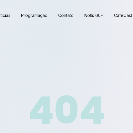
tícias
Programação
Contato
Nolts 60+
CaféCast
404