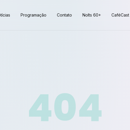
tícias
Programação
Contato
Nolts 60+
CaféCast
404