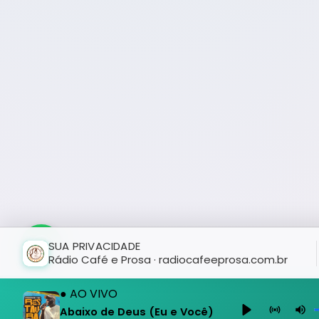
SUA PRIVACIDADE
Rádio Café e Prosa · radiocafeeprosa.com.br
● AO VIVO
Abaixo de Deus (Eu e Você)