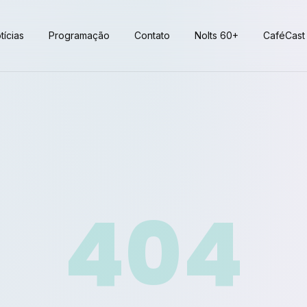
tícias
Programação
Contato
Nolts 60+
CaféCast
404