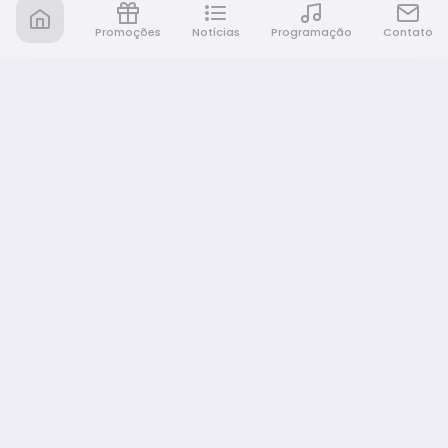
Promoções
Notícias
Programação
Contato
Rádio Café e Prosa
A sua rádio em todo lugar!
NAVEGAÇÃO
Promoções
Programação
Notícias
Equipe
Eventos