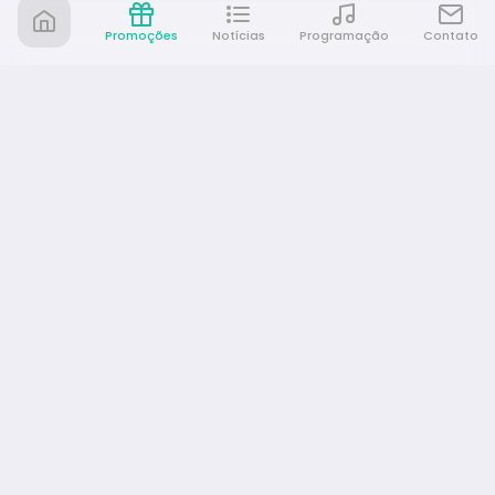
Promoções
Notícias
Programação
Contato
Rádio Café e Prosa
A sua rádio em todo lugar!
NAVEGAÇÃO
Promoções
Programação
Notícias
Equipe
Eventos