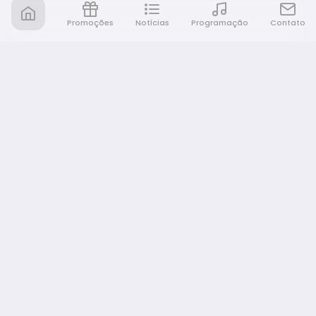
Promoções
Notícias
Programação
Contato
Rádio Café e Prosa
A sua rádio em todo lugar!
NAVEGAÇÃO
Promoções
Programação
Notícias
Equipe
Eventos