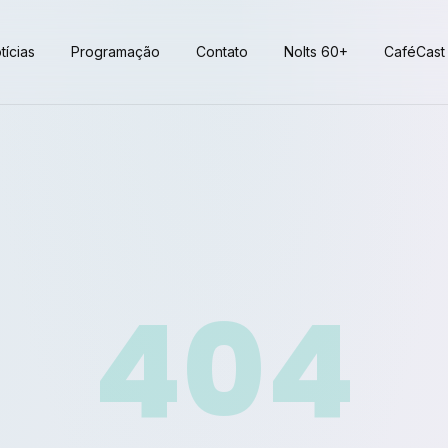
tícias
Programação
Contato
Nolts 60+
CaféCast
404