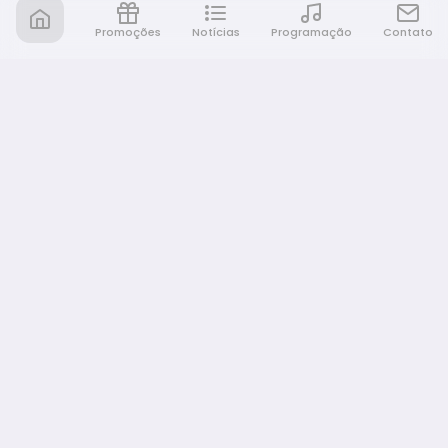
Promoções
Notícias
Programação
Contato
Rádio Café e Prosa
A sua rádio em todo lugar!
NAVEGAÇÃO
Promoções
Programação
Notícias
Equipe
Eventos